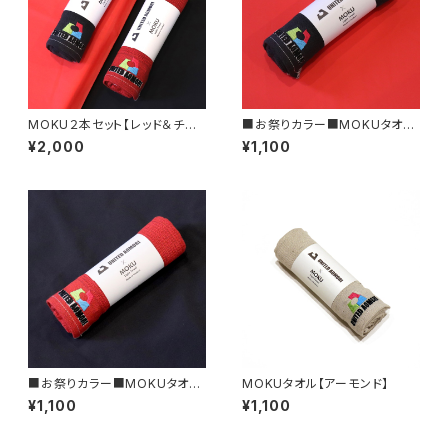
MOKU２本セット【レッド＆チャ
■お祭りカラー■MOKUタオル
コール】お祭りカラーお得なセッ
【チャコール】
¥2,000
¥1,100
ト
■お祭りカラー■MOKUタオル
MOKUタオル【アーモンド】
【レッド】
¥1,100
¥1,100