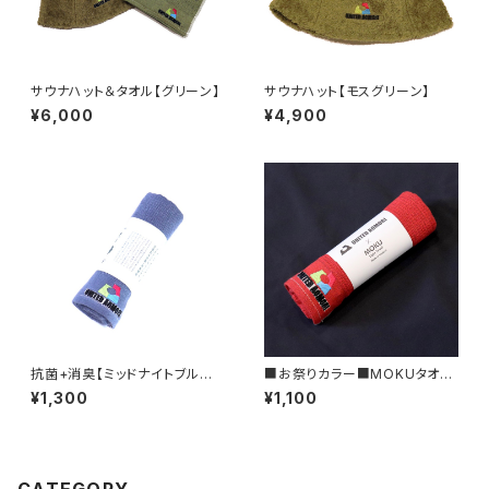
サウナハット＆タオル【グリーン】
サウナハット【モスグリーン】
¥6,000
¥4,900
抗菌+消臭【ミッドナイトブルー】
■お祭りカラー■MOKUタオル
KIYORA MOKUタオル
【レッド】
¥1,300
¥1,100